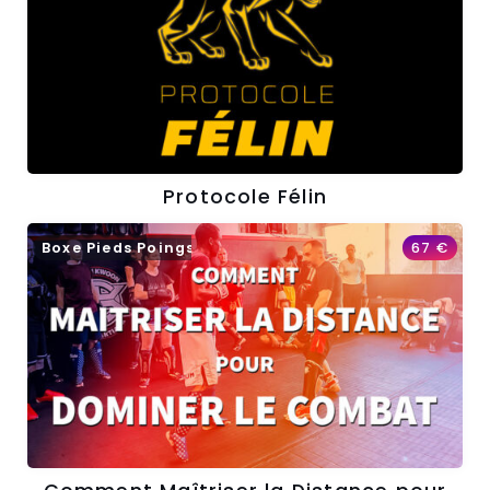
Protocole Félin
Boxe Pieds Poings
67
€