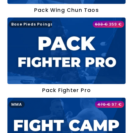
Pack Wing Chun Taos
Boxe Pieds Poings
603
€
359
€
Pack Fighter Pro
MMA
470
€
97
€