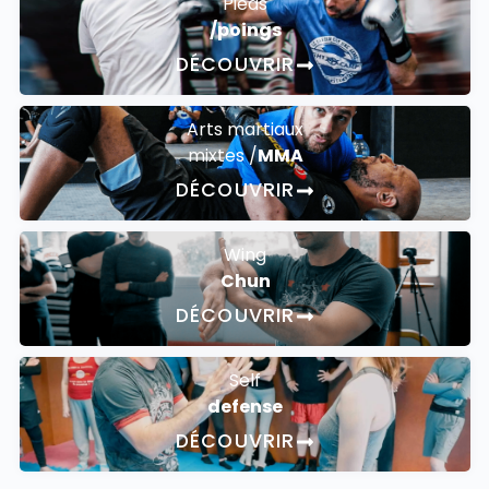
Pieds
/poings
DÉCOUVRIR
Arts martiaux
mixtes /
MMA
DÉCOUVRIR
Wing
Chun
DÉCOUVRIR
Self
defense
DÉCOUVRIR