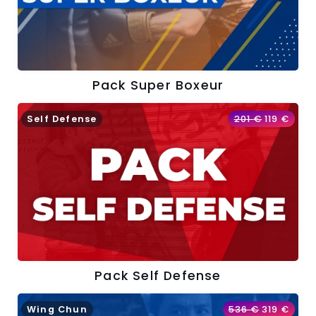
Pack Super Boxeur
Self Defense
201
€
119
€
Pack Self Defense
Wing Chun
536
€
319
€