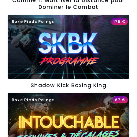
Comment Maîtriser la Distance pour
Dominer le Combat
Boxe Pieds Poings
179
€
Shadow Kick Boxing King
Boxe Pieds Poings
67
€