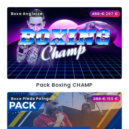
Boxe Anglaise
455
€
297
€
Pack Boxing CHAMP
Boxe Pieds Poings
268
€
159
€