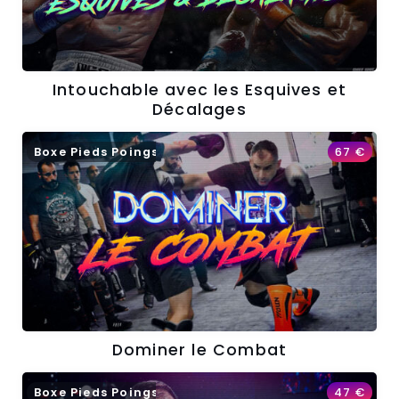
Intouchable avec les Esquives et
Décalages
Boxe Pieds Poings
67
€
Dominer le Combat
Boxe Pieds Poings
47
€