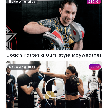
Boxe Anglaise
297
€
Coach Pattes d’Ours style Mayweather
Boxe Anglaise
67
€