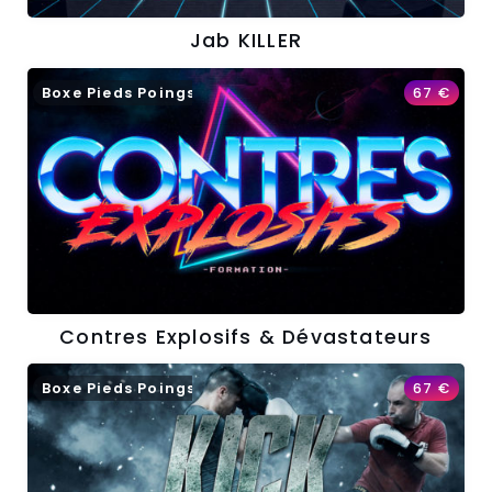
Jab KILLER
Boxe Pieds Poings
67
€
Contres Explosifs & Dévastateurs
Boxe Pieds Poings
67
€