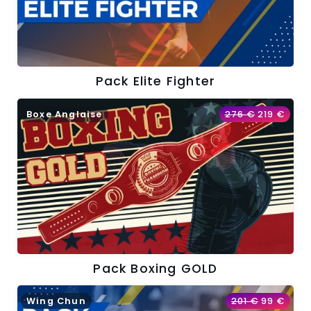
Pack Elite Fighter
Boxe Anglaise
276
€
219
€
Pack Boxing GOLD
Wing Chun
201
€
99
€