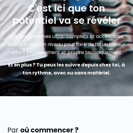
C'est ici que ton
potentiel va se révéler
Des programmes ultra-complets et accessibles
quel que soit ton niveau pour faire de toi un boxeur
affuté physiquement et propre techniquement.
Et en plus ? Tu peux les suivre depuis chez toi, à
ton rythme, avec ou sans matériel.
Par
où commencer ?