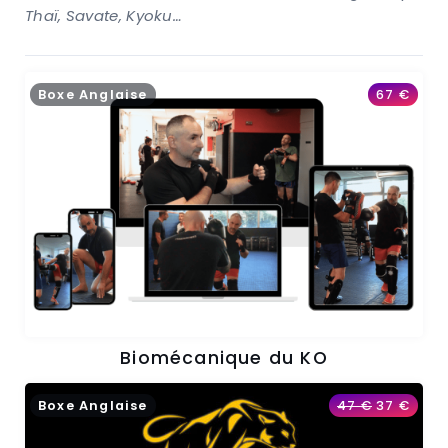
Thaï, Savate, Kyoku…
Boxe Anglaise
67
€
Biomécanique du KO
Boxe Anglaise
47
€
37
€