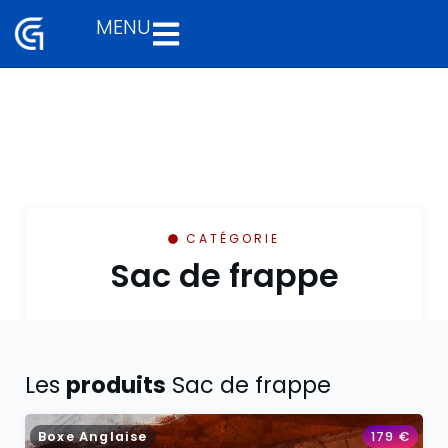
MENU
Aller
au
contenu
CATÉGORIE
Sac de frappe
Les
produits
Sac de frappe
Boxe Anglaise
179
€