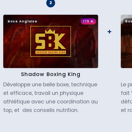
Boxe Anglaise
179
€
Bo
Shadow Boxing King
Développe une belle boxe, technique
Le 
et efficace, travail un physique
fait
athlétique avec une coordination au
défo
top, et des conseils nutrition.
et r