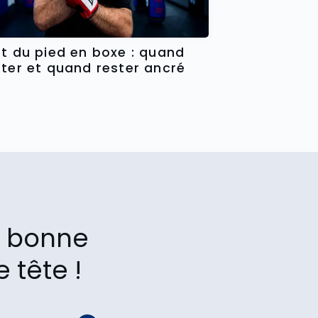
ot du pied en boxe : quand
oter et quand rester ancré
la bonne
 tête !