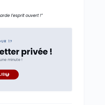
arde l’esprit ouvert !”
OUR 1?
tter privée !
'une minute !
UB