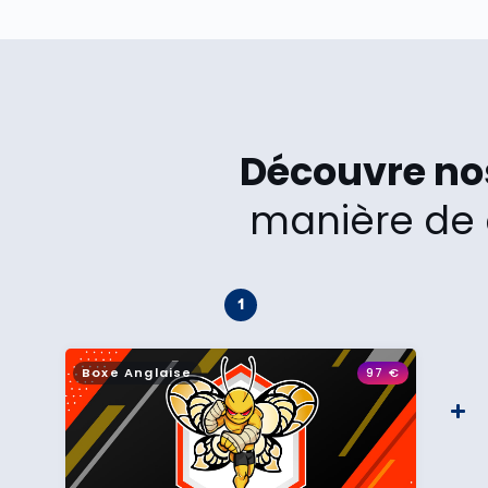
Découvre n
manière de 
Boxe Anglaise
97
€