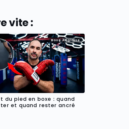
 vite :
Boxe Anglaise
ot du pied en boxe : quand
oter et quand rester ancré