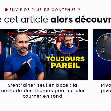
ENVIE DE PLUS DE CONTENUS ?
é cet article
alors découvre
Boxe Anglaise
Piv
S’entraîner seul en boxe : la
piv
méthode des thèmes pour ne plus
tourner en rond