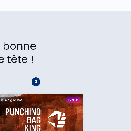
la bonne
 tête !
xe Anglaise
179
€