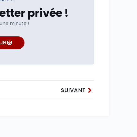
tter privée !
'une minute !
UB
SUIVANT