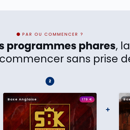
PAR OU COMMENCER ?
os programmes phares
, 
commencer sans prise de
Boxe Anglaise
179
€
Bo