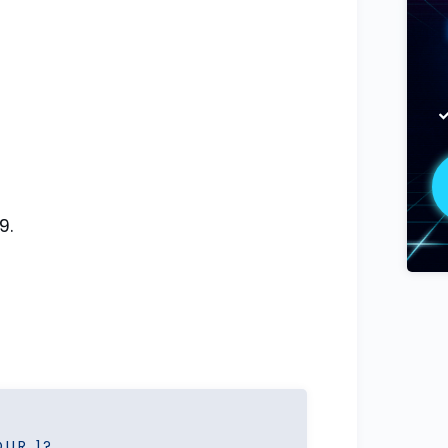
9.
OUR 1?