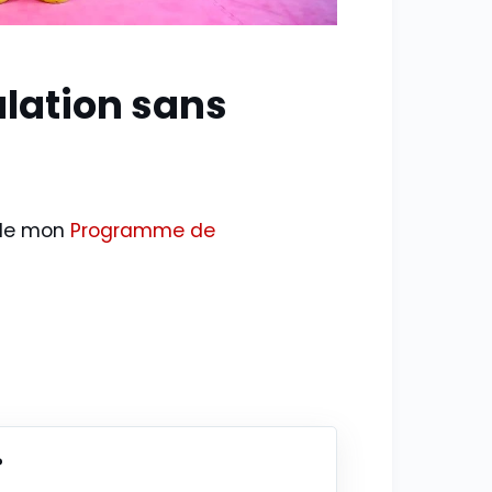
ation sans
e de mon
Programme de
?