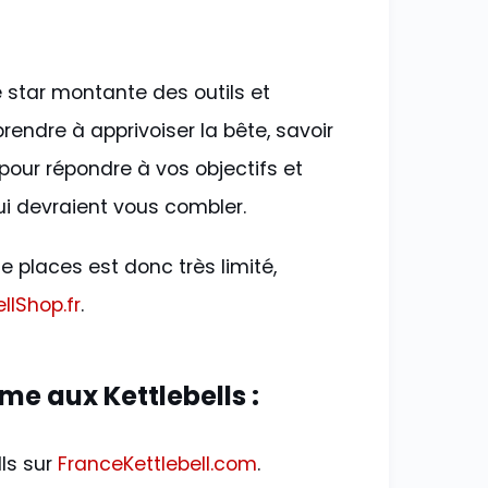
le star montante des outils et
endre à apprivoiser la bête, savoir
ur répondre à vos objectifs et
ui devraient vous combler.
e places est donc très limité,
llShop.fr
.
 aux Kettlebells :
ls sur
FranceKettlebell.com
.