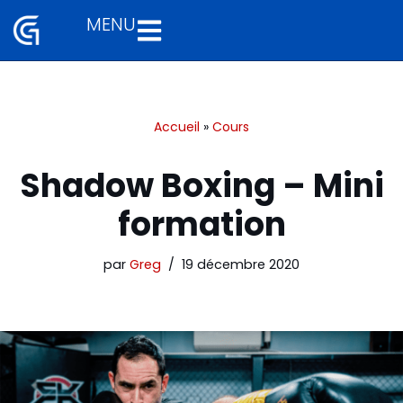
MENU
Aller
au
contenu
Accueil
»
Cours
Shadow Boxing – Mini
formation
par
Greg
19 décembre 2020