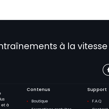
ntraînements à la vitesse
Contenus
Support
e
lus
Boutique
F.A.Q
 et à