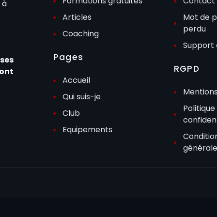
Formations gratuites
Contact
 à
Articles
Mot de 
perdu
Coaching
Support 
Pages
sses
RGPD
dont
Accueil
Mentions
Qui suis-je
Politique
Club
confident
Equipements
Conditio
général