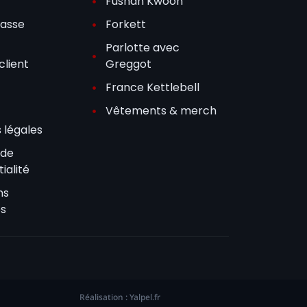
Fushan Kwoon
passe
Forkett
Parlotte avec
client
Greggot
France Kettlebell
Vêtements & merch
 légales
 de
ialité
ns
es
Réalisation : Yalpel.fr