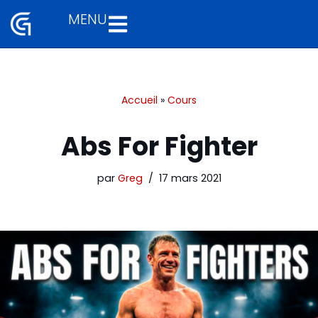
MENU
Aller
au
contenu
Accueil
»
Cours
Abs For Fighter
par
Greg
17 mars 2021