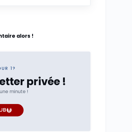
taire alors !
OUR 1?
tter privée !
'une minute !
UB