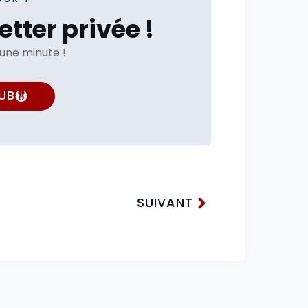
tter privée !
'une minute !
UB
SUIVANT