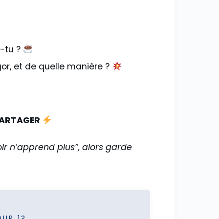
s-tu ?
gor, et de quelle manière ?
 PARTAGER
oir n’apprend plus”, alors garde
OUR 1?