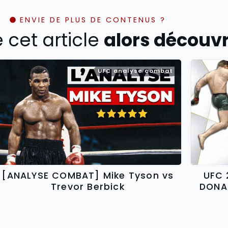
ENVIE DE PLUS DE CONTENUS ?
é cet article
alors découvre
UFC analyse combat
[ANALYSE COMBAT] Mike Tyson vs
UFC 
Trevor Berbick
DONA