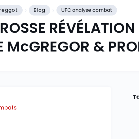
reggot
Blog
UFC analyse combat
GROSSE RÉVÉLATION
DE McGREGOR & PR
Ta
combats