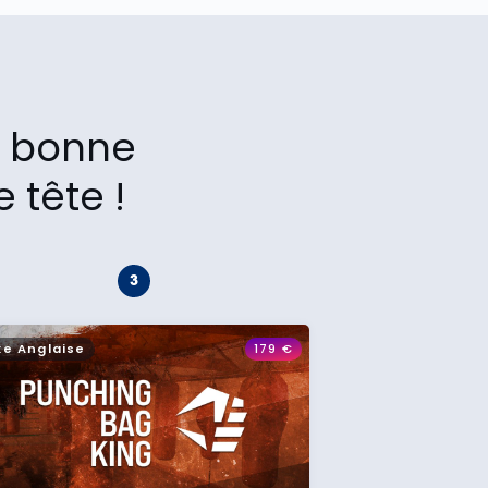
la bonne
 tête !
xe Anglaise
179
€