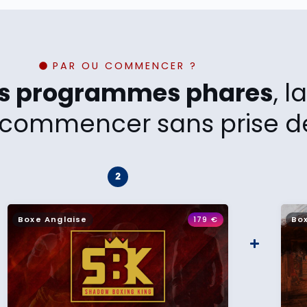
PAR OU COMMENCER ?
os programmes phares
, 
commencer sans prise de
Boxe Anglaise
179
€
Bo