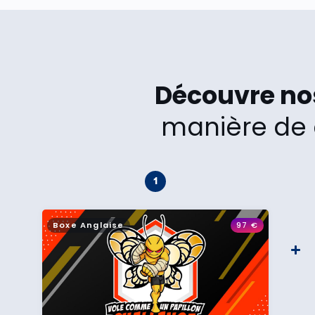
Découvre n
manière de 
Boxe Anglaise
97
€