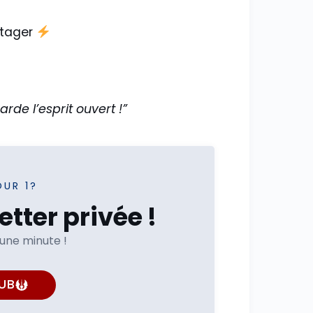
rtager
arde l’esprit ouvert !”
OUR 1?
tter privée !
'une minute !
UB