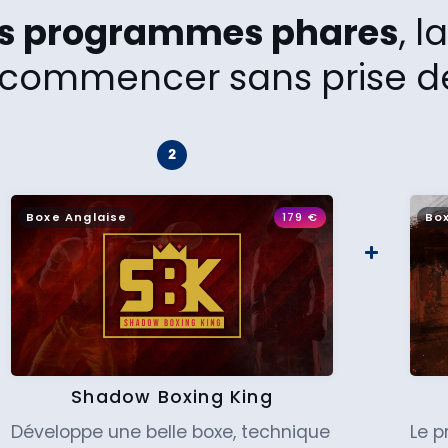
os programmes phares
, 
commencer sans prise de
Boxe Anglaise
179
€
Bo
Shadow Boxing King
Développe une belle boxe, technique
Le 