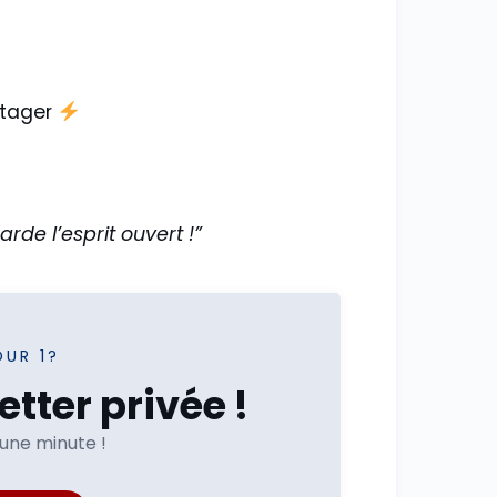
rtager
arde l’esprit ouvert !”
OUR 1?
tter privée !
'une minute !