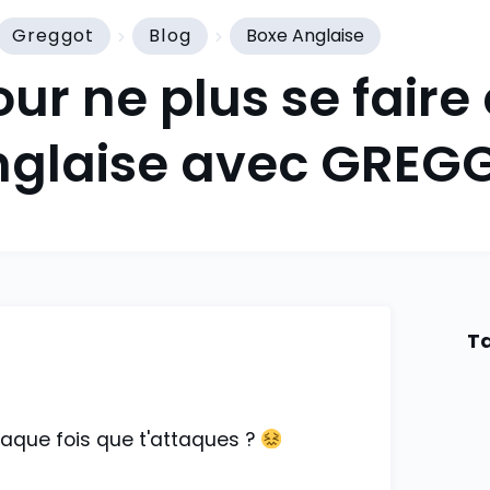
Greggot
Blog
Boxe Anglaise
our ne plus se faire
nglaise avec GREG
Ta
haque fois que t'attaques ?