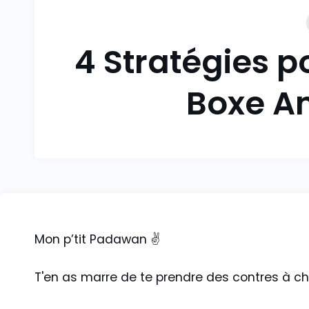
4 Stratégies p
Boxe A
Mon p’tit Padawan ✌️
T'en as marre de te prendre des contres à c