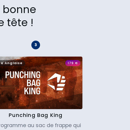
la bonne
 tête !
xe Anglaise
179
€
Punching Bag King
programme au sac de frappe qui