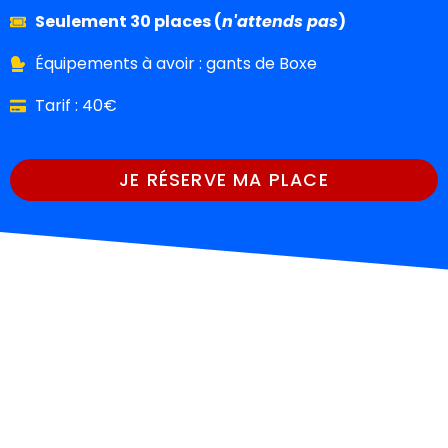
Seulement 30 places (
n'attends pas
)
Équipements à avoir : gants de Boxe
Tarif : 40€
JE RÉSERVE MA PLACE