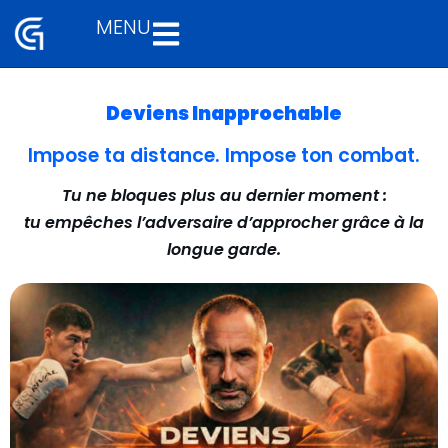
MENU
Aller
au
contenu
Deviens Inapprochable
Impose ta distance. Impose ton combat.
Tu ne bloques plus au dernier moment :
tu empêches l’adversaire d’approcher grâce à la
longue garde.