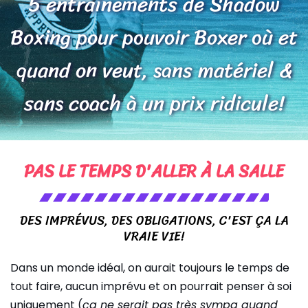
5 entraînements de Shadow
Boxing pour pouvoir Boxer où et
quand on veut, sans matériel &
sans coach à un prix ridicule!
PAS LE TEMPS D'ALLER À LA SALLE
DES IMPRÉVUS, DES OBLIGATIONS, C'EST ÇA LA
VRAIE VIE!
Dans un monde idéal, on aurait toujours le temps de
tout faire, aucun imprévu et on pourrait penser à soi
uniquement (
ça ne serait pas très sympa quand