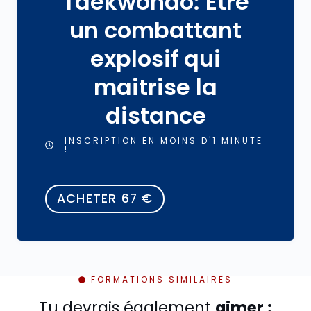
Taekwondo: Être
un combattant
explosif qui
maitrise la
distance
INSCRIPTION EN MOINS D'1 MINUTE
!
ACHETER
67
€
FORMATIONS SIMILAIRES
Tu devrais également
aimer :