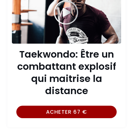
Taekwondo: Être un
combattant explosif
qui maitrise la
distance
ACHETER
67
€