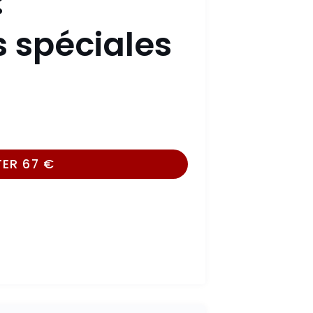
:
s spéciales
TER
67
€