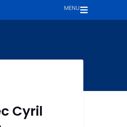
MENU
c Cyril