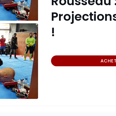
Rousseau 
Projection
!
ACHE