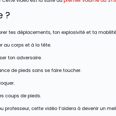
 Cette vidéo est la suite du
premier volume du SY
e ?
er tes déplacements, ton explosivité et ta mobilit
au corps et à la tête.
ser ton adversaire.
nce de pieds sans se faire toucher.
loquer.
es coups de pieds.
u professeur, cette vidéo t’aidera à devenir un mei