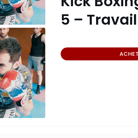
Kick Boxin
5 – Travai
ACHE