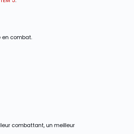
STEM 5
.
é en combat.
lleur combattant, un meilleur