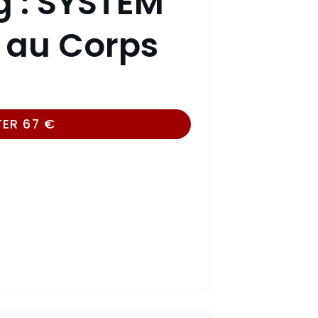
g : SYSTEM
l au Corps
TER
67
€