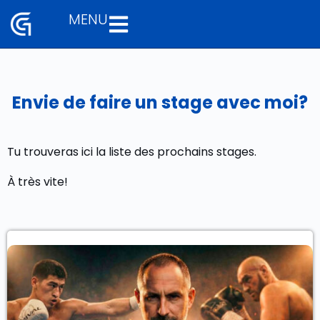
MENU
Aller
au
contenu
Envie de faire un stage avec moi?
Tu trouveras ici la liste des prochains stages.
À très vite!