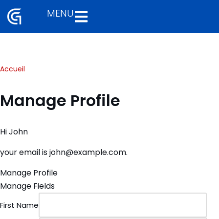
MENU
Aller
au
contenu
Accueil
Manage Profile
Hi
John
your email is
john@example.com
.
Manage Profile
Manage Fields
First Name