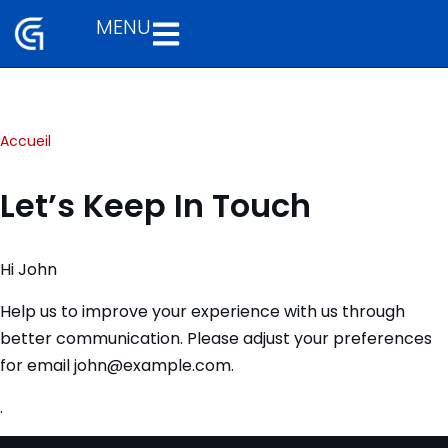
MENU
Aller
au
contenu
Accueil
Let’s Keep In Touch
Hi
John
Help us to improve your experience with us through
better communication. Please adjust your preferences
for email
john@example.com
.
.