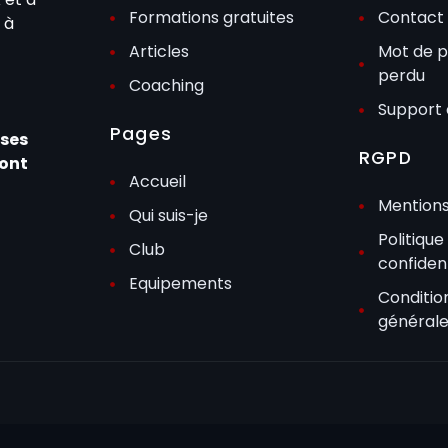
Formations gratuites
Contact
 à
Articles
Mot de 
perdu
Coaching
Support 
Pages
sses
RGPD
dont
Accueil
Mentions
Qui suis-je
Politique
Club
confident
Equipements
Conditio
général