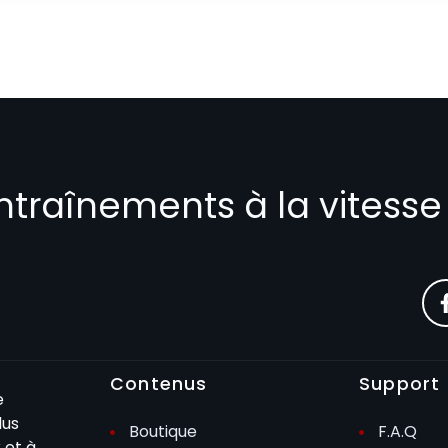
ntraînements à la vitesse
Contenus
Support
e
lus
Boutique
F.A.Q
 et à