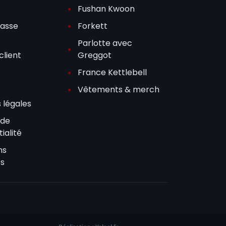
Fushan Kwoon
passe
Forkett
Parlotte avec
client
Greggot
France Kettlebell
Vêtements & merch
 légales
 de
ialité
ns
es