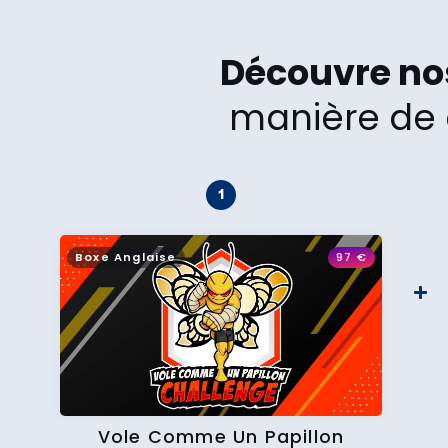
Découvre n
manière de 
Boxe Anglaise
97
€
Vole Comme Un Papillon