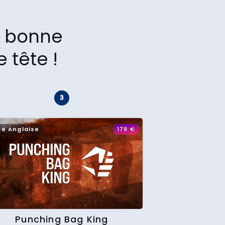
la bonne
 tête !
xe Anglaise
179
€
Punching Bag King