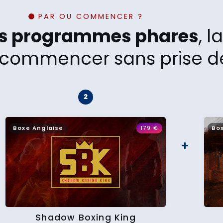
PAR OU COMMENCER ?
os programmes phares
, 
commencer sans prise de
Boxe Anglaise
179
€
Bo
Shadow Boxing King