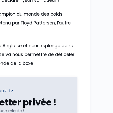
 déclare Tyson vainqueur !
champion du monde des poids
étenu par Floyd Patterson, l'autre
e Anglaise et nous replonge dans
yse va nous permettre de déficeler
ende de la boxe !
OUR 1?
tter privée !
'une minute !