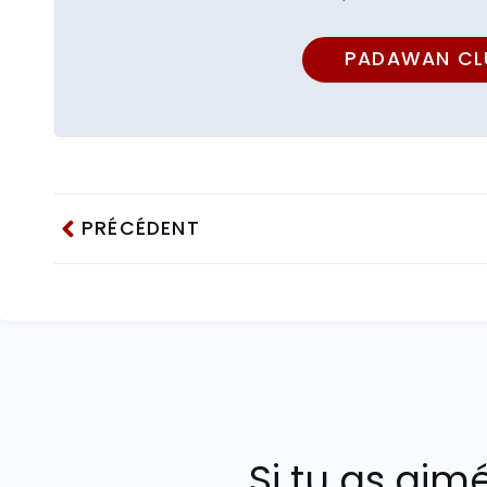
PADAWAN CL
PRÉCÉDENT
Si tu as aim