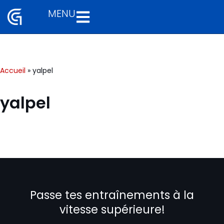
MENU
Aller
au
contenu
Accueil
»
yalpel
yalpel
Passe tes entraînements à la
vitesse supérieure!